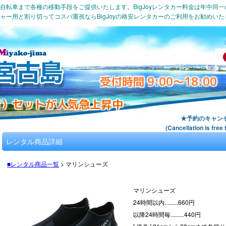
自転車まで各種の移動手段をご提供いたします。BigJoyレンタカー料金は年中同
ャー用と割り切ってコスパ重視ならBigJoyの格安レンタカーのご利用をお勧めいた
受付時間 9:00～18:00
室）セットが人気急上昇中
★予約のキャン
(Cancellation is f
レンタル商品詳細
■レンタル商品一覧
>
マリンシューズ
マリンシューズ
24時間以内.........
660
円
以降24時間毎.........
440
円