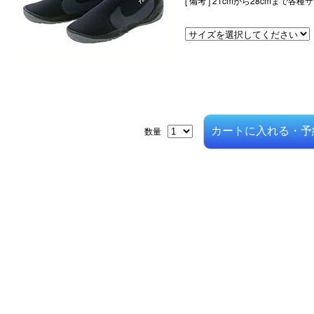
[ 備考 ]
21cmから28cmまで各
数量