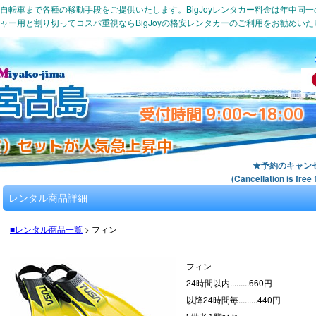
自転車まで各種の移動手段をご提供いたします。BigJoyレンタカー料金は年中同
ャー用と割り切ってコスパ重視ならBigJoyの格安レンタカーのご利用をお勧めいた
受付時間 9:00～18:00
室）セットが人気急上昇中
★予約のキャン
(Cancellation is f
レンタル商品詳細
■レンタル商品一覧
>
フィン
フィン
24時間以内.........
660
円
以降24時間毎.........
440
円