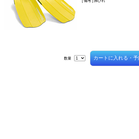
[ 備考 ]
脚ひれ
数量