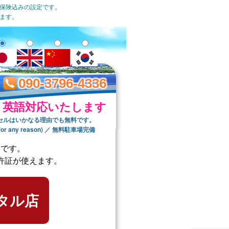
の保険込みの設定です。
します。
090-3796-4336
英語対応いたします
セルはいかなる理由でも無料です。
ree for any reason) ／ 無料駐車場完備
要です。
許証が使えます。
タル店