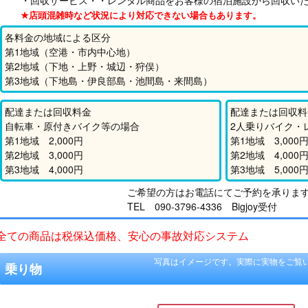
・回収サービス・・レンタル商品をお客様の宿泊施設から回収い
★店頭混雑時など状況により対応できない場合もあります。
各料金の地域による区分
第1地域（空港・市内中心地）
第2地域（下地・上野・城辺・狩俣）
第3地域（下地島・伊良部島・池間島・来間島）
配達または回収料金
配達または回収料
自転車・原付きバイク等の場合
2人乗りバイク・
第1地域 2,000円
第1地域 3,000
第2地域 3,000円
第2地域 4,000
第3地域 4,000円
第3地域 5,000
ご希望の方はお電話にてご予約を承りま
TEL 090-3796-4336 Bigjoy受付
全ての商品は税保込価格、安心の事故対応システム
写真はイメージです。実際に実物をご覧
乗り物