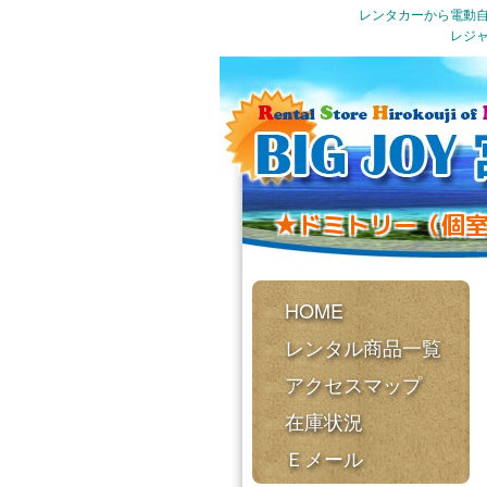
レンタカーから電動自
レジャ
★ドミトリー（個
HOME
レンタル商品一覧
アクセスマップ
在庫状況
Ｅメール