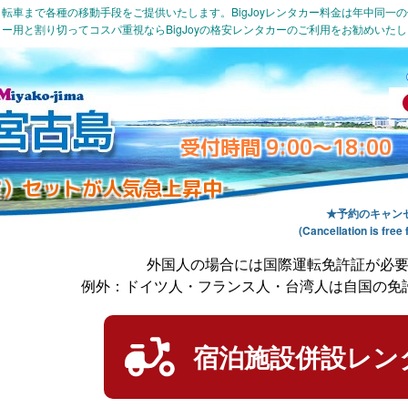
転車まで各種の移動手段をご提供いたします。BigJoyレンタカー料金は年中同一
ー用と割り切ってコスパ重視ならBigJoyの格安レンタカーのご利用をお勧めいた
受付時間 9:00～18:00
室）セットが人気急上昇中
★予約のキャン
(Cancellation is f
外国人の場合には国際運転免許証が必
例外：ドイツ人・フランス人・台湾人は自国の免
宿泊施設併設レン